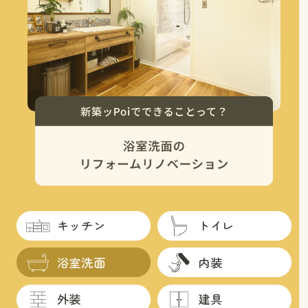
キッチン
トイレ
浴室洗面
内装
外装
建具