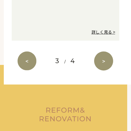
HEAT20G1相当の断熱性能、耐震等級3、標
完全自由設計で、お客様の暮らしに合わせた
デバイス・ホームのスマートハウス
準装備も充実で、
デザイン住宅が叶います。
「Cocotie,+」
安心&お手頃価格を両立しました。
3
4
/