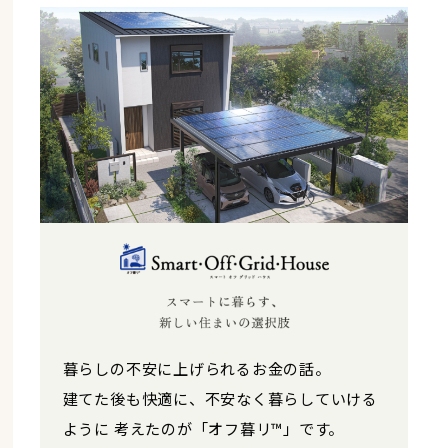
暮らしの不安に上げられるお金の話。
建てた後も快適に、不安なく暮らしていける
全プラン統一価格。
断熱性・耐震性・耐久性に富んだ建材を採用
心地よい家をさらに心地よく。
ように
考えたのが「オフ暮リ™」です。
お好みの間取りプランから選べる規格住宅。
し、心地の良い空間に。
太陽光発電と蓄電池を標準搭載した