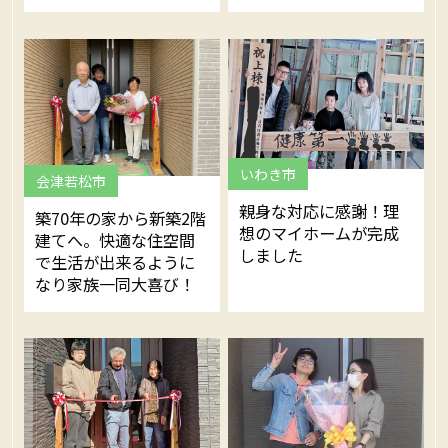
いわき市
会津若松市
親身な対応に感謝！理
築70年の家から新築2階
想のマイホームが完成
建てへ。快適な住空間
しました
で生活が出来るように
なり家族一同大喜び！