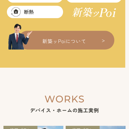
断熱
>
新築ッPoiについて