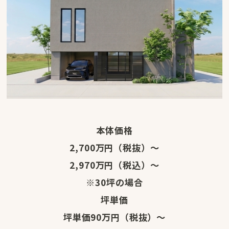
本体価格
2,700
万円
（
税抜
）
〜
2,970
万円
（
税込
）
〜
※30坪の場合
坪単価
坪単価90
万円
（
税抜
）
〜