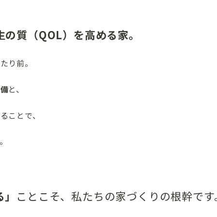
は
生の質（QOL）を高める家。
当たり前。
設備
と、
せることで、
す。
る」
ことこそ、私たちの家づくりの根幹です