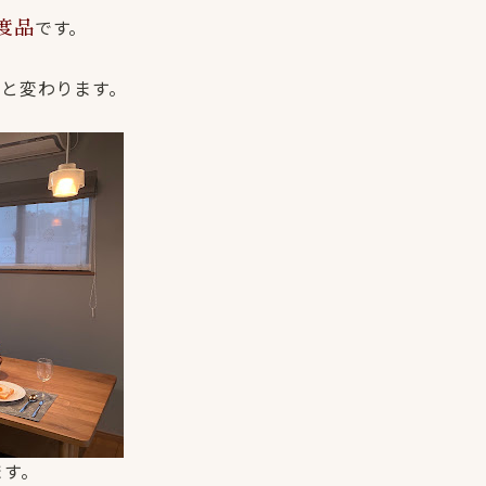
です。
度品
っと変わります。
ます。