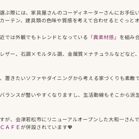
選ぶ際には、家具屋さんのコーディネーターさんにお手伝
カーテン、建具類の色味や質感を考えて合わせるとぐっと
近では外観でもトレンドとなっている
「異素材感」
を組み合
レザー、石調×モルタル調、金属質×ナチュラルなどなど
、置きたいソファやダイニングから考える家づくりも素敵
バランスが整いやすくなりますし、生活動線もそこから派
すが、会津若松市にリニューアルオープンした大和一さん
ＣＡＦＥ
が併設されています💖