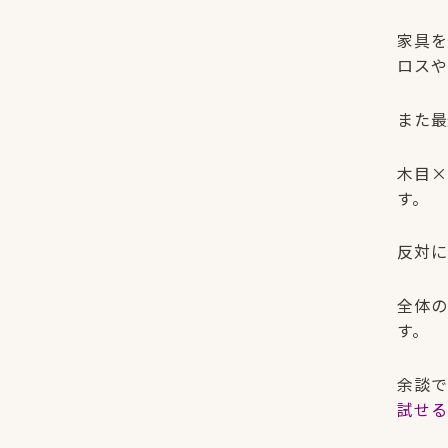
家具を
ロスや
また最
木目×
す。
反対に
全体の
す。
余談で
試せる