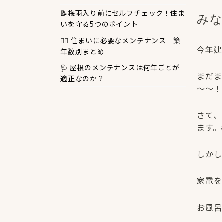
📝梅雨入り前にセルフチェック！住ま
み
いを守る5つのポイント
🧑‍⚕️ 住まいに必要なメンテナンス 築
今年建
年数別まとめ
🩺 屋根のメンテナンスは何年ごとが
まだま
適正なのか？
～～！
さて、
ます。
しかし
家電を
お風呂